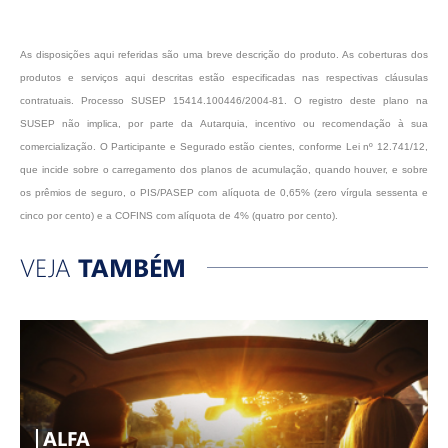
As disposições aqui referidas são uma breve descrição do produto. As coberturas dos
produtos e serviços aqui descritas estão especificadas nas respectivas cláusulas
contratuais. Processo SUSEP 15414.100446/2004-81. O registro deste plano na
SUSEP não implica, por parte da Autarquia, incentivo ou recomendação à sua
comercialização. O Participante e Segurado estão cientes, conforme Lei nº 12.741/12,
que incide sobre o carregamento dos planos de acumulação, quando houver, e sobre
os prêmios de seguro, o PIS/PASEP com alíquota de 0,65% (zero vírgula sessenta e
cinco por cento) e a COFINS com alíquota de 4% (quatro por cento).
VEJA
TAMBÉM
ALFA